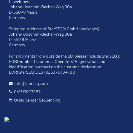
Mr
(envelopes)
Johann-Joachim-Becher-Weg 30a
Last name
*
D-55099 Mainz
Germany
First name
*
Shipping Address of StarSEQ® GmbH (packages)
Johann-Joachim-Becher-Weg 30a
D-55128 Mainz
Company
*
Germany
For shipments from outside the EU, please include StarSEQ's
Telephone
*
EORI number (Economic Operators' Registration and
Identification number) on the customs declaration.
EORI StarSEQ: DE57825376084780
Fax
info@starseq.com
061313923287
E-Mail
*
Order Sanger Sequencing
Copy
Send a copy of this message to my email
address
Notes